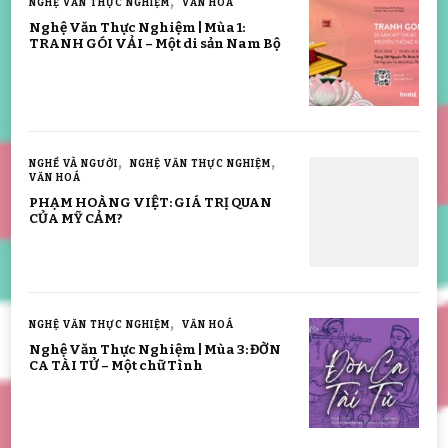
NGHỆ VĂN THỰC NGHIỆM
VĂN HOÁ
Nghệ Văn Thực Nghiệm | Mùa 1:
TRANH GÓI VẢI – Một di sản Nam Bộ
NGHỀ VÀ NGƯỜI
NGHỆ VĂN THỰC NGHIỆM
VĂN HOÁ
PHẠM HOÀNG VIỆT: GIÁ TRỊ QUAN
CỦA MỸ CẢM?
NGHỆ VĂN THỰC NGHIỆM
VĂN HOÁ
Nghệ Văn Thực Nghiệm | Mùa 3: ĐỜN
CA TÀI TỬ – Một chữ Tình