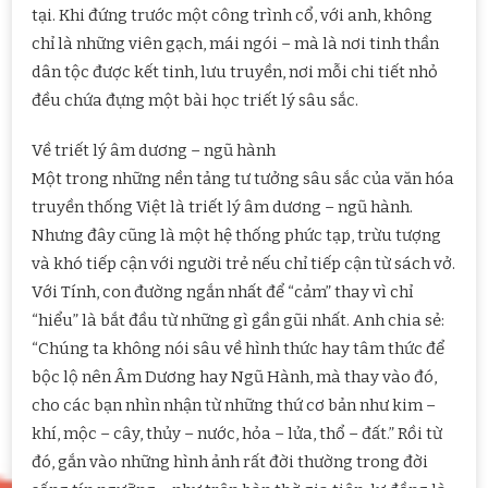
tại. Khi đứng trước một công trình cổ, với anh, không
chỉ là những viên gạch, mái ngói – mà là nơi tinh thần
dân tộc được kết tinh, lưu truyền, nơi mỗi chi tiết nhỏ
đều chứa đựng một bài học triết lý sâu sắc.
Về triết lý âm dương – ngũ hành
Một trong những nền tảng tư tưởng sâu sắc của văn hóa
truyền thống Việt là triết lý âm dương – ngũ hành.
Nhưng đây cũng là một hệ thống phức tạp, trừu tượng
và khó tiếp cận với người trẻ nếu chỉ tiếp cận từ sách vở.
Với Tính, con đường ngắn nhất để “cảm” thay vì chỉ
“hiểu” là bắt đầu từ những gì gần gũi nhất. Anh chia sẻ:
“Chúng ta không nói sâu về hình thức hay tâm thức để
bộc lộ nên Âm Dương hay Ngũ Hành, mà thay vào đó,
cho các bạn nhìn nhận từ những thứ cơ bản như kim –
khí, mộc – cây, thủy – nước, hỏa – lửa, thổ – đất.” Rồi từ
đó, gắn vào những hình ảnh rất đời thường trong đời