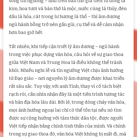
sống tín ngưỡng – như trên bàn thờ gia tiên: lư đồng là
kim, hoa tươi và bàn thờ là mộc, nước cúng là thủy, đèn
dầu là hỏa, cát trong lư hương là thổ – thì âm dương
ngũ hành bỗng trở nên gần gũi, cụ thể và dễ cảm nhận
hơn bao giờ hết.
Tất nhiên, khi tiếp cận triết lý âm dương – ngũ hành
trong việc phục dựng văn hóa, câu hỏi về sự giao thoa
giữa Việt Nam và Trung Hoa là điều không thể tránh
khỏi. Nhiều nghi lễ và tín ngưỡng Việt chịu ảnh hưởng
từ Đạo giáo – nơi nguyên lý âm dương được khai triển
rất sâu sắc. Tuy vậy, với anh Tính, thay vì cố tách biệt
rạch ròi, cần nhìn nhận đây là một tiến trình tương tác
và bản địa hóa lâu dài. Bởi lẽ, trong dòng chảy văn hóa,
mọi ảnh hưởng ngoại lai chỉ có thể tồn tại nếu nó tìm
được sự cộng hưởng với tâm thức dân tộc, được người
Việt tiếp nhận bằng chính tinh thần của mình. Và chính
trong sự giao thoa đó, văn hóa Việt không bị mất đi, mà