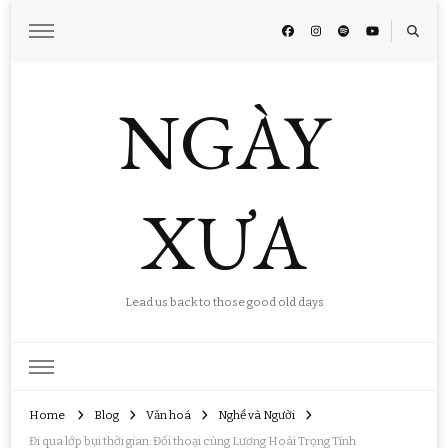
NGÀY
XƯA
Lead us back to those good old days
Home
Blog
Văn hoá
Nghề và Người
Đi qua lớp bụi thời gian: Đối thoại cùng Lương Hoài Trọng Tính