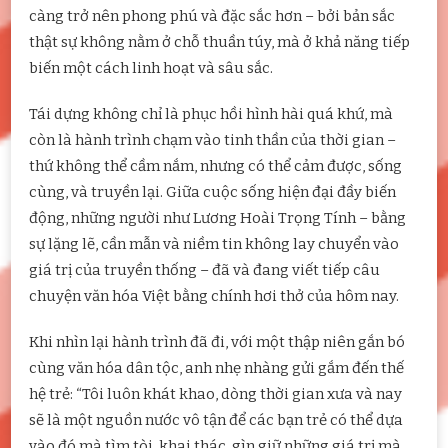
càng trở nên phong phú và đặc sắc hơn – bởi bản sắc
thật sự không nằm ở chỗ thuần túy, mà ở khả năng tiếp
biến một cách linh hoạt và sâu sắc.
Tái dựng không chỉ là phục hồi hình hài quá khứ, mà
còn là hành trình chạm vào tinh thần của thời gian –
thứ không thể cầm nắm, nhưng có thể cảm được, sống
cùng, và truyền lại. Giữa cuộc sống hiện đại đầy biến
động, những người như Lương Hoài Trọng Tính – bằng
sự lặng lẽ, cần mẫn và niềm tin không lay chuyển vào
giá trị của truyền thống – đã và đang viết tiếp câu
chuyện văn hóa Việt bằng chính hơi thở của hôm nay.
Khi nhìn lại hành trình đã đi, với một thập niên gắn bó
cùng văn hóa dân tộc, anh nhẹ nhàng gửi gắm đến thế
hệ trẻ: “Tôi luôn khát khao, dòng thời gian xưa và nay
sẽ là một nguồn nước vô tận để các bạn trẻ có thể dựa
vào đó mà tìm tòi, khai thác, gìn giữ những giá trị mà