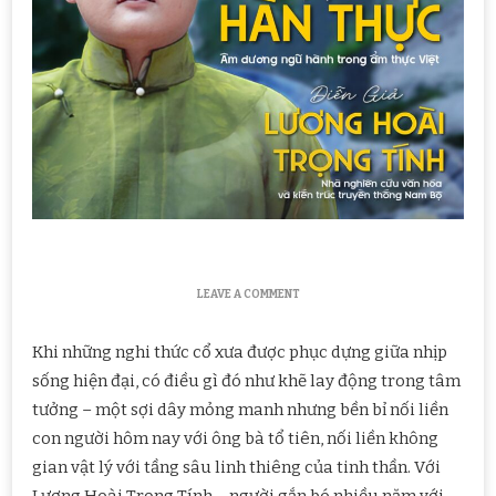
ON
LEAVE A COMMENT
ĐI
QUA
Khi những nghi thức cổ xưa được phục dựng giữa nhịp
LỚP
BỤI
sống hiện đại, có điều gì đó như khẽ lay động trong tâm
THỜI
tưởng – một sợi dây mỏng manh nhưng bền bỉ nối liền
GIAN:
ĐỐI
con người hôm nay với ông bà tổ tiên, nối liền không
THOẠI
CÙNG
gian vật lý với tầng sâu linh thiêng của tinh thần. Với
LƯƠNG