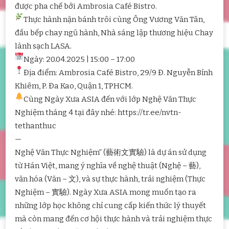
được pha chế bởi Ambrosia Café Bistro.
Thực hành nặn bánh trôi cùng Ông Vương Văn Tân,
đầu bếp chay ngũ hành, Nhà sáng lập thương hiệu Chay
lành sạch LASA.
Ngày: 20.04.2025 | 15:00 – 17:00
Địa điểm: Ambrosia Café Bistro, 29/9 Đ. Nguyễn Bỉnh
Khiêm, P. Đa Kao, Quận 1, TPHCM.
Cùng Ngày Xưa ASIA đến với lớp Nghệ Văn Thực
Nghiệm tháng 4 tại đây nhé: https://tr.ee/nvtn-
tethanthuc
—
Nghệ Văn Thực Nghiệm” (藝術文實驗) là dự án sử dụng
từ Hán Việt, mang ý nghĩa về nghệ thuật (Nghệ – 藝),
văn hóa (Văn – 文), và sự thực hành, trải nghiệm (Thực
Nghiệm – 實驗). Ngày Xưa ASIA mong muốn tạo ra
những lớp học không chỉ cung cấp kiến thức lý thuyết
mà còn mang đến cơ hội thực hành và trải nghiệm thực