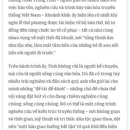
Lương Hoài Trọng Tính – người gắn bó nhiều năm với
HOÀI
TRỌNG
việc bảo tồn, nghiên cứu và trình bày văn hóa truyền
TÍNH
thống Việt Nam – khoảnh khắc ấy hiện lên rõ nhất khi
nghi lễ thờ phượng được tái hiện: từ bộ bàn thờ, bộ lư
đồng đến từng chiếc áo tế cổ phục – tất cả như cùng
nhau vọng về một thời đã khuất, nơi “từng thinh âm
như dịu nhẹ, làm mát tâm hồn của những kẻ đi sau nối
liền với người đi trước.”
Trên hành trình ấy, Tính không chỉ là người kể chuyện,
mà còn là người sống cùng văn hóa. Dù đã có trong tay
nhiều trải nghiệm và đầu sách quý, anh vẫn giữ lại cho
mình những “đề tài để dành” – những chủ đề chưa thể
vội vàng đặt bút vì còn đang chiêm nghiệm cùng
chúng, sống cùng chúng. Đó có thể là một công trình
nghiên cứu về kiến trúc truyền thống – nơi không gian
và thời gian, mỹ thuật và tri thức dân tộc giao thoa, dệt
nên “một bản giao hưởng bất tận” từ quá khứ đến hiện