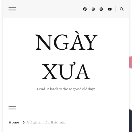
NGÀY
XƯA
Lead us back to those good old days
Home
Gửi gắm những thắc mắc: