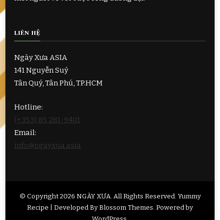
LIÊN HỆ
Ngày Xưa ASIA
141 Nguyễn Suý
Tân Quý, Tân Phú, TP.HCM
Hotline:
(+353) 85 281-9401
Email:
info@ngayxua.asia
© Copyright 2026
NGÀY XƯA
. All Rights Reserved.
Yummy
Recipe | Developed By
Blossom Themes
. Powered by
WordPress
.