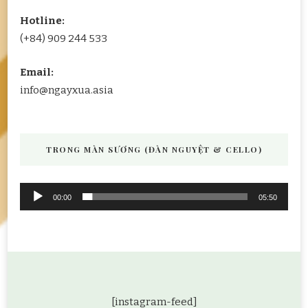
Hotline:
(+84) 909 244 533
Email:
info@ngayxua.asia
TRONG MÀN SƯƠNG (ĐÀN NGUYỆT & CELLO)
Audio
00:00
05:50
Player
[instagram-feed]