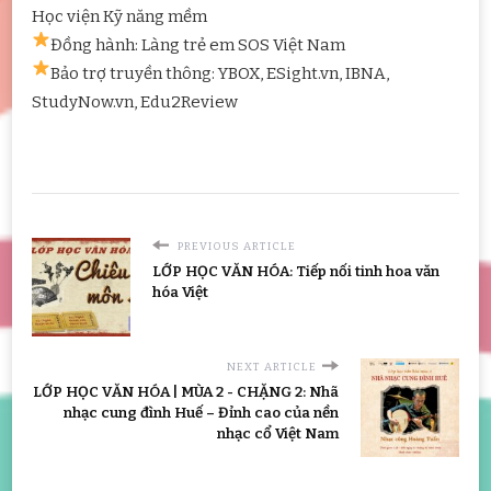
Học viện Kỹ năng mềm
Đồng hành: Làng trẻ em SOS Việt Nam
Bảo trợ truyền thông: YBOX, ESight.vn, IBNA,
StudyNow.vn, Edu2Review
PREVIOUS ARTICLE
LỚP HỌC VĂN HÓA: Tiếp nối tinh hoa văn
hóa Việt
NEXT ARTICLE
LỚP HỌC VĂN HÓA | MÙA 2 - CHẶNG 2: Nhã
nhạc cung đình Huế – Đỉnh cao của nền
nhạc cổ Việt Nam