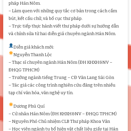
pháp Hán Nôm.
– Làm quen với những quy tắc cơ bản trong cách cầm
bút, kết cấu chữ, và bố cục thư pháp.
– Trực tiếp thực hành viết thư pháp dưới sự hướng dẫn
và chỉnh sửa từ hai diễn giả chuyên ngành Hán Nôm.
Diễn giả khách mời:
Nguyễn Thanh Lộc
– Thạc sĩ chuyên ngành Hán Nôm (ĐH KHXH&NV –
ĐHQG TPHCM)
– Trưởng ngành tiếng Trung – CĐ Văn Lang Sài Gòn
– Tác giả các công trình nghiên cứu đăng trên nhiều
tạp chí văn hóa, văn nghệ uy tín.
Dương Phú Quí
– Cử nhân Hán Nôm (ĐH KHXH&NV – ĐHQG TPHCM)
– Nguyên Phó Chủ nhiệm CLB Thư pháp Khoa Văn
– Học viên ngành tu bổ hiện vật chất liệu giấy tại Hán