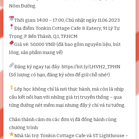
Nôm Đường.
Thời gian: 14:00 – 17:00, Chủ nhật ngày 11.06.2023
Địa điểm: Tonkin Cottage Cafe & Eatery, 91 Lý Tự
Trọng, P. Bến Thành, Q.1, TP.HCM
Giá vé: 50.000 VNĐ (đã bao gồm nguyên liệu, bút
lông, sản phẩm mang về)
Đăng ký ngay tại đây: https://bit.ly/LHVH2_TPHN
(Số lượng có hạn, đăng ký sớm để giữ chỗ nhé!)
Lớp học không chỉ là nơi thực hành, mà còn là nhịp
cầu kết nối bạn với những giá trị truyền thống – qua
từng đường nét mềm mại nhưng đầy ý chí và tư tưởng.
Chân thành cảm ơn các đơn vị đã đồng hành cùng
chương trình:
Nhà tài trợ: Tonkin Cottage Cafe và ST Lighthouse –