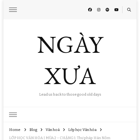
NGÀY
XƯA
Lead us back to those good old days
Home
Blog
Văn hoá
Lớp học Văn hóa
LỚP HỌC VĂN HÓA | MÙA 2 – CHẶNG 1: Thư pháp Hán Nôm