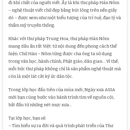
đi khí chất của người viết. Ấy là khi thư pháp Hán Nôm
PHÁP
HÁN
– nghệ thuật viết chữ đẹp bằng bút lông trên nền giấy
NÔM
dó – được xem như một biểu tượng của trí tuệ, đạo lý và
thẩm mỹ truyền thống.
Khác với thư pháp Trung Hoa, thư pháp Hán Nôm
mang dấu ấn rất Việt: từ nội dung đến phong cách thể
hiện. Chữ Hán – Nôm từng được cha ông ta sử dụng
trong văn học, hành chính, Phật giáo, dân gian… Vì thế,
mỗi bức thư pháp không chỉ là sản phẩm nghệ thuật mà
còn là một lát cắt ký ức dân tộc.
Trong lớp học đầu tiên của mùa mới, Ngày xưa ASIA
mời bạn cùng bước vào hành trình tìm về nguồn cội,
bắt đầu từ những nét mực xưa…
Tại lớp học, bạn sẽ:
– Tìm hiểu sự ra đời và quá trình phát triển của Thư