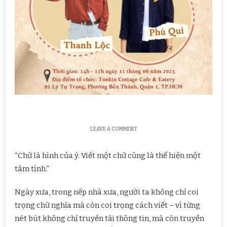
ON
LEAVE A COMMENT
LỚP
HỌC
“Chữ là hình của ý. Viết một chữ cũng là thể hiện một
VĂN
HÓA
tâm tình.”
|
MÙA
2
Ngày xưa, trong nếp nhà xưa, người ta không chỉ coi
–
trọng chữ nghĩa mà còn coi trọng cách viết – vì từng
CHẶNG
1:
nét bút không chỉ truyền tải thông tin, mà còn truyền
THƯ