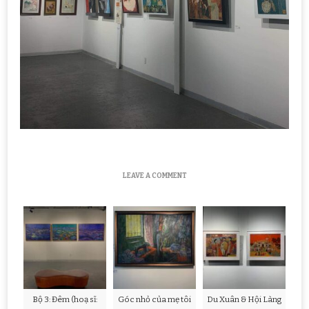
ON
LEAVE A COMMENT
[TRIỂN
LÃM
“TI-
ẾT”
VÀ
NHỮNG
HÀNH
TRÌNH
MỚI]
Bộ 3: Đêm (hoạ sĩ:
Góc nhỏ của mẹ tôi
Du Xuân & Hội Làng