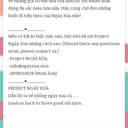
về những giá trị văn hóa của dân tộc với nhiều hoạt
động đa sắc màu hơn nữa. Hãy cùng chờ đón những
bước đi tiếp theo của Ngày Xưa nhé!
________●_________
Nếu có bất kì thắc mắc nào, hãy liên hệ với Project
Ngày Xưa những cách sau: (Should there any questions
arise, please contact us.)
: Project NGÀY XƯA
: info@ngayxua.asia
: 0898514128 (Minh Ánh)
________●_________
PROJECT NGÀY XƯA
Dẫn lối ta về những ngày xưa cũ…….
Lead us back to those good old days…