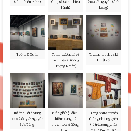
Đàm Thiệu Minh)
(hoạ sĩ: Đàm Thiệu
(hoạ sĩ: Nguyễn Đình
Minh)
Long)
Tuồng & Xuân
Tranh xương lá vẽ
Tranh minh hoạ kĩ
tay (hoạ sĩ Dương
thuật số
Hương Nhiên)
Bộ ảnh Tết ở vùng
Trước giờ hội diễn &
Trang phục truyền
cao (tác giả: Nguyễn
Khiêm cung cúc
thông nhà Nguyễn
Sơn Tùng)
hoa (hoạ sĩ Rồng
(từ trái sang phải:
Phạm)
Mẫu “Kim Quất”,