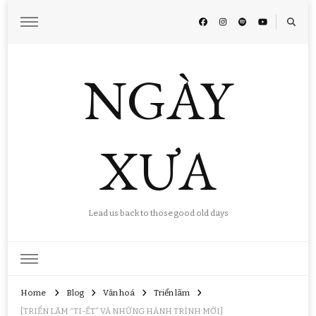
NGÀY
XƯA
Lead us back to those good old days
Home
Blog
Văn hoá
Triển lãm
[TRIỂN LÃM “TI-ẾT” VÀ NHỮNG HÀNH TRÌNH MỚI]