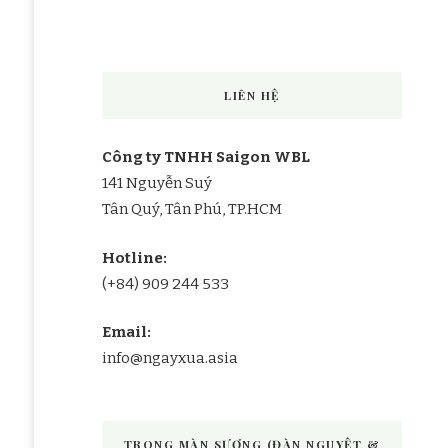
LIÊN HỆ
Công ty TNHH Saigon WBL
141 Nguyễn Suý
Tân Quý, Tân Phú, TP.HCM
Hotline:
(+84) 909 244 533
Email:
info@ngayxua.asia
TRONG MÀN SƯƠNG (ĐÀN NGUYỆT &