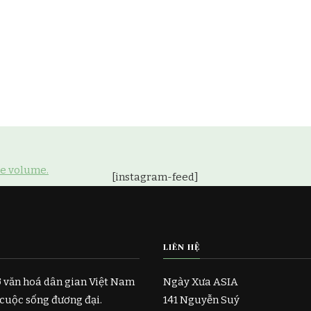
se volume.
[instagram-feed]
LIÊN HỆ
ở văn hoá dân gian Việt Nam
Ngày Xưa ASIA
 cuộc sống đương đại.
141 Nguyễn Suý