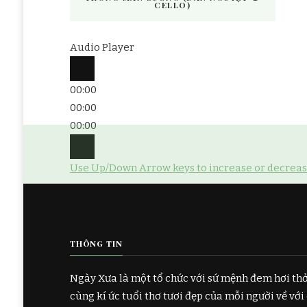
CELLO)
Audio Player
00:00
00:00
00:00
Use Up/Down Arrow keys to increase or decrea
THÔNG TIN
Ngày Xưa là một tổ chức với sứ mệnh đem hơi th
cùng kí ức tuổi thơ tươi đẹp của mỗi người về với