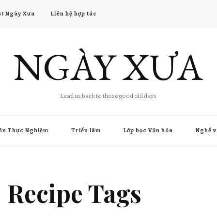
t Ngày Xưa
Liên hệ hợp tác
NGÀY XƯA
Lead us back to those good old days
ăn Thực Nghiệm
Triển lãm
Lớp học Văn hóa
Nghề v
Recipe Tags