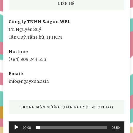
LIÊN HỆ
Công ty TNHH Saigon WBL
141 Nguyễn Suý
Tân Quý, Tân Phú, TP.HCM
Hotline:
(+84) 909 244 533
Email:
info@ngayxua.asia
TRONG MÀN SƯƠNG (ĐÀN NGUYỆT & CELLO)
Audio
00:00
05:50
Player