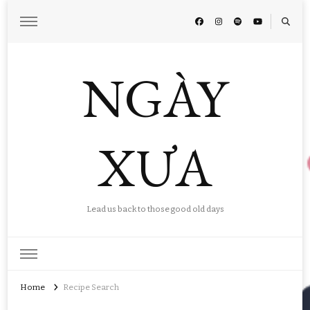
NGÀY
XƯA
Lead us back to those good old days
Home
Recipe Search