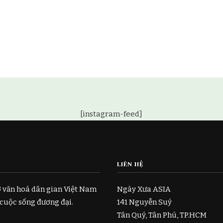
[instagram-feed]
LIÊN HỆ
ở văn hoá dân gian Việt Nam
Ngày Xưa ASIA
 cuộc sống đương đại.
141 Nguyễn Suý
Tân Quý, Tân Phú, TP.HCM