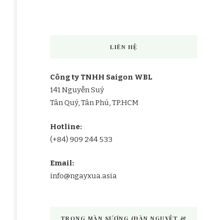
LIÊN HỆ
Công ty TNHH Saigon WBL
141 Nguyễn Suý
Tân Quý, Tân Phú, TP.HCM
Hotline:
(+84) 909 244 533
Email:
info@ngayxua.asia
TRONG MÀN SƯƠNG (ĐÀN NGUYỆT &