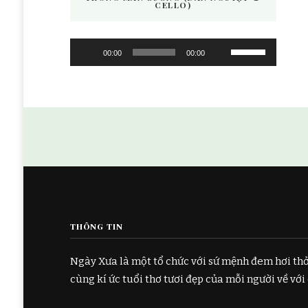
CELLO)
Audio
Use
00:00
00:00
Player
Up/Down
Arrow
keys
to
increase
or
decrease
volume.
THÔNG TIN
Ngày Xưa là một tổ chức với sứ mệnh đem hơi th
cùng kí ức tuổi thơ tươi đẹp của mỗi người về với