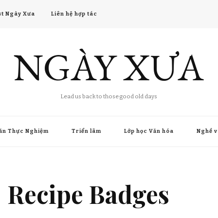
t Ngày Xưa
Liên hệ hợp tác
NGÀY XƯA
Lead us back to those good old days
ăn Thực Nghiệm
Triển lãm
Lớp học Văn hóa
Nghề v
Recipe Badges